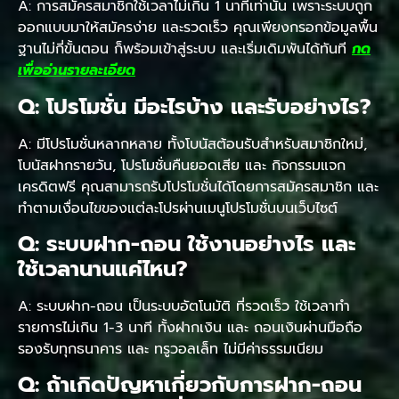
A: การสมัครสมาชิกใช้เวลาไม่เกิน 1 นาทีเท่านั้น เพราะระบบถูก
ออกแบบมาให้สมัครง่าย และรวดเร็ว คุณเพียงกรอกข้อมูลพื้น
ฐานไม่กี่ขั้นตอน ก็พร้อมเข้าสู่ระบบ และเริ่มเดิมพันได้ทันที
กด
เพื่ออ่านรายละเอียด
Q: โปรโมชั่น มีอะไรบ้าง และรับอย่างไร?
A: มีโปรโมชั่นหลากหลาย ทั้งโบนัสต้อนรับสำหรับสมาชิกใหม่,
โบนัสฝากรายวัน, โปรโมชั่นคืนยอดเสีย และ กิจกรรมแจก
เครดิตฟรี คุณสามารถรับโปรโมชั่นได้โดยการสมัครสมาชิก และ
ทำตามเงื่อนไขของแต่ละโปรผ่านเมนูโปรโมชั่นบนเว็บไซต์
Q: ระบบฝาก-ถอน ใช้งานอย่างไร และ
ใช้เวลานานแค่ไหน?
A: ระบบฝาก-ถอน เป็นระบบอัตโนมัติ ที่รวดเร็ว ใช้เวลาทำ
รายการไม่เกิน 1-3 นาที ทั้งฝากเงิน และ ถอนเงินผ่านมือถือ
รองรับทุกธนาคาร และ ทรูวอลเล็ท ไม่มีค่าธรรมเนียม
Q: ถ้าเกิดปัญหาเกี่ยวกับการฝาก-ถอน