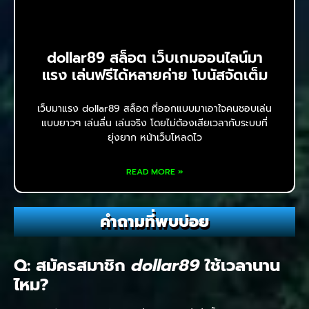
dollar89 สล็อต เว็บเกมออนไลน์มา
แรง เล่นฟรีได้หลายค่าย โบนัสจัดเต็ม
เว็บมาแรง dollar89 สล็อต ที่ออกแบบมาเอาใจคนชอบเล่น
แบบยาวๆ เล่นลื่น เล่นจริง โดยไม่ต้องเสียเวลากับระบบที่
ยุ่งยาก หน้าเว็บโหลดไว
READ MORE »
คำถามที่พบบ่อย
Q: สมัครสมาชิก
dollar89
ใช้เวลานาน
ไหม?