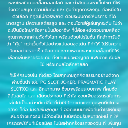
หลงใหลในเกมสล็อตออนไลน์ และ กำลังมองหาเว็บไซต์ ที่ให้
ทั้งความสนุก ความมั่นคง และ คุ้มค่าทุกการลงทุน คือหนึ่งใน
ตัวเลือก ที่คุณไม่ควรพลาด ด้วยระบบการให้บริการ ที่ได้
มาตรฐาน มีความเสถียรสูง และ ตอบโจทย์ผู้เล่นทุกระดับ ไม่ว่า
จะเป็นมือใหม่หรือสายปั่นมืออาชีพ ที่นี่คือแหล่งรวมเกมสล็อต
คุณภาพจากค่ายดังทั่วโลก พร้อมด้วยโปรโมชั่น ที่กล้าการันตี
ว่า “คุ้ม” กว่าเว็บทั่วไปอย่างแน่นอนจุดเด่น ที่ทำให้ ได้รับความ
นิยมอย่างรวดเร็ว คือความหลากหลายของเกมสล็อตที่มีให้
เลือกเล่นหลายร้อยเกม ทั้งเกมแนวผจญภัย แฟนตาซี ธีมผล
ไม้ หรือเกมสไตล์คลาสสิก
ก็มีให้ครบจบใน ที่เดียว โดยทุกเกมถูกคัดสรรมาอย่างดีจาก
ค่ายชั้นนำ เช่น PG SLOT, JOKER, PRAGMATIC PLAY,
SLOTXO และ อีกมากมาย ซึ่งมาพร้อมระบบภาพ ที่คมชัด
สีสันสดใส และ เสียงประกอบ ที่เร้าใจ ช่วยเพิ่มอรรถรสในการ
เล่นได้เป็นอย่างดีแต่สิ่ง ที่ทำให้ โดดเด่นและ ถูกพูดถึงในวง
กว้าง ก็คือ
โปรโมชั่นสุดคุ้ม
ที่ ออกแบบมาเพื่อคืนกำไรให้กับผู้
เล่นอย่างแท้จริง ไม่ว่าจะเป็น โบนัสต้อนรับสมาชิกใหม่ ที่ ให้
เครดิตฟรีทันทีเมื่อสมัคร โบนัสฝากครั้งแรกของวัน ที่ เพิ่มทุน