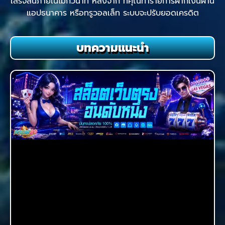
เสร็จสิ้นภายในไม่กี่วินาที หลังจาก ที่คุณทำรายการฝากเงินผ่าน
แอปธนาคาร หรือทรูวอลเล็ท ระบบจะปรับยอดเครดิต
บทความแนะนำ