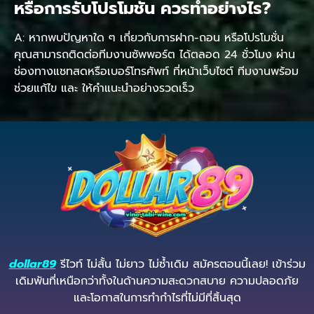
หรือการรับโปรโมชั่น ควรทำอย่างไร?
A: หากพบปัญหาใด ๆ เกี่ยวกับการฝาก-ถอน หรือโปรโมชั่น
คุณสามารถติดต่อทีมงานซัพพอร์ต ได้ตลอด 24 ชั่วโมง ผ่าน
ช่องทางแชทสดหรือเบอร์โทรศัพท์ ที่หน้าเว็บไซต์ ทีมงานพร้อม
ช่วยแก้ไข และ ให้คำแนะนำอย่างรวดเร็ว
dollar89
รีไวท์ ไม่สั้น ไม่ยาว ไม่ซ้ำเดิม สมัครตอนนี้เลย! เข้าร่วม
เดิมพันที่เหนือกว่าทั้งในด้านความสะดวกสบาย ความปลอดภัย
และโอกาสในการทำกำไรที่ไม่มีที่สิ้นสุด